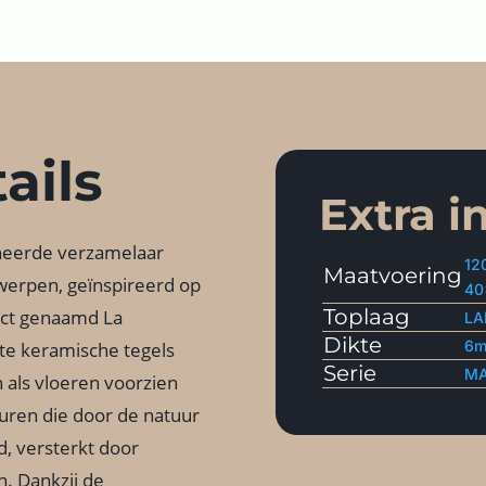
ails
Extra i
neerde verzamelaar
12
Maatvoering
werpen, geïnspireerd op
40
Toplaag
ect genaamd La
LA
Dikte
6
te keramische tegels
Serie
M
als vloeren voorzien
ren die door de natuur
, versterkt door
. Dankzij de