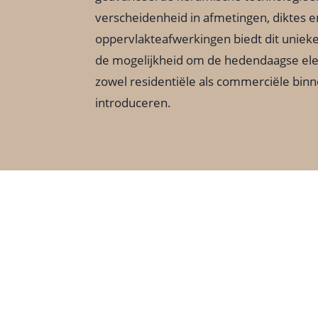
verscheidenheid in afmetingen, diktes e
oppervlakteafwerkingen biedt dit unieke
de mogelijkheid om de hedendaagse ele
zowel residentiële als commerciële bin
introduceren.