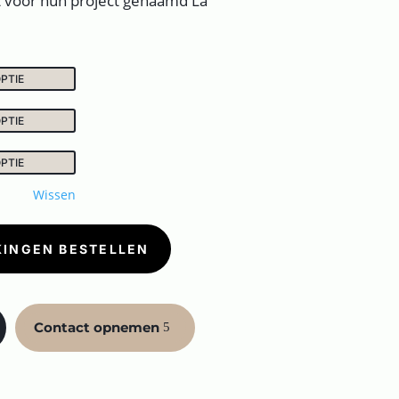
voor hun project genaamd La
Wissen
KINGEN BESTELLEN
Contact opnemen