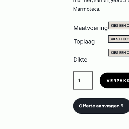
marmer, samengebracht 
Marmoteca.
Maatvoering
Toplaag
Dikte
LA
MARMOTECA
VERPAK
GOLDEN
CARBON
aantal
Offerte aanvragen