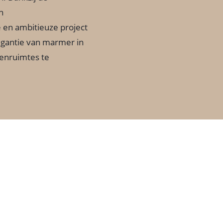
n
 en ambitieuze project
gantie van marmer in
nenruimtes te