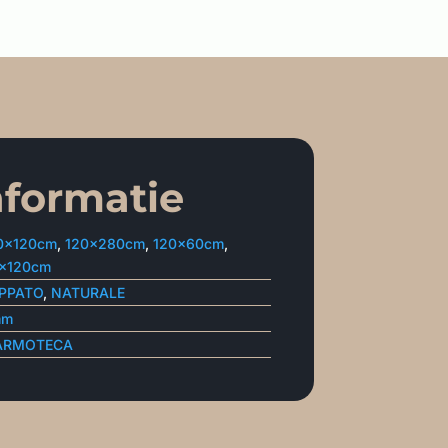
nformatie
0x120cm
,
120x280cm
,
120x60cm
,
x120cm
PPATO
,
NATURALE
mm
ARMOTECA