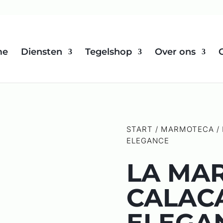
me
Diensten
Tegelshop
Over ons
START
/
MARMOTECA
/
ELEGANCE
LA MA
CALAC
ELEGA