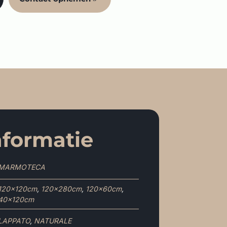
nformatie
MARMOTECA
120x120cm
,
120x280cm
,
120x60cm
,
40x120cm
LAPPATO
,
NATURALE