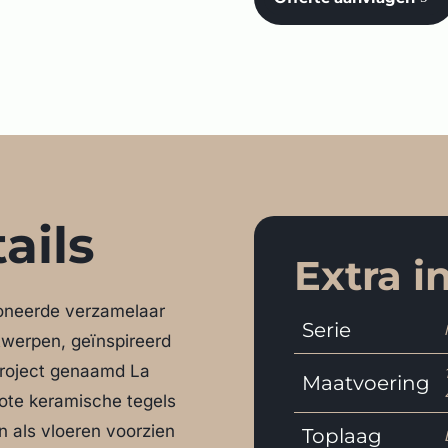
ails
Extra i
oneerde verzamelaar
Serie
twerpen, geïnspireerd
roject genaamd La
Maatvoering
ote keramische tegels
 als vloeren voorzien
Toplaag