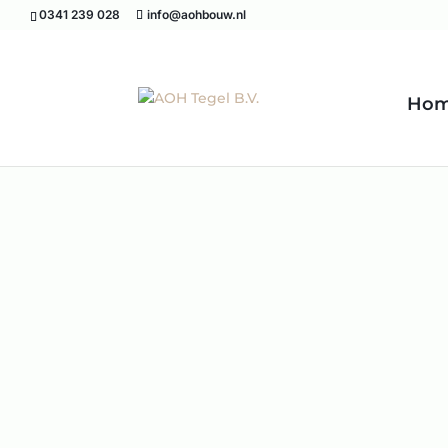
0341 239 028
info@aohbouw.nl
Ho