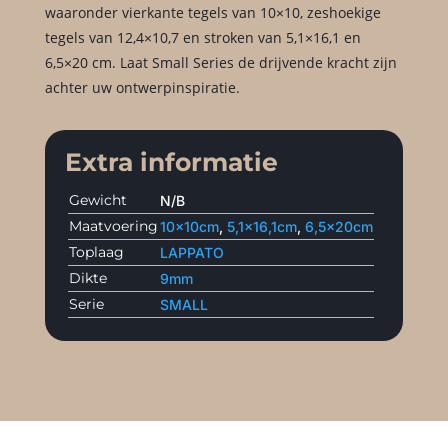
waaronder vierkante tegels van 10×10, zeshoekige
tegels van 12,4×10,7 en stroken van 5,1×16,1 en
6,5×20 cm. Laat Small Series de drijvende kracht zijn
achter uw ontwerpinspiratie.
Extra informatie
Gewicht
N/B
Maatvoering
10x10cm
,
5,1×16,1cm
,
6,5x20cm
Toplaag
LAPPATO
Dikte
9mm
Serie
SMALL