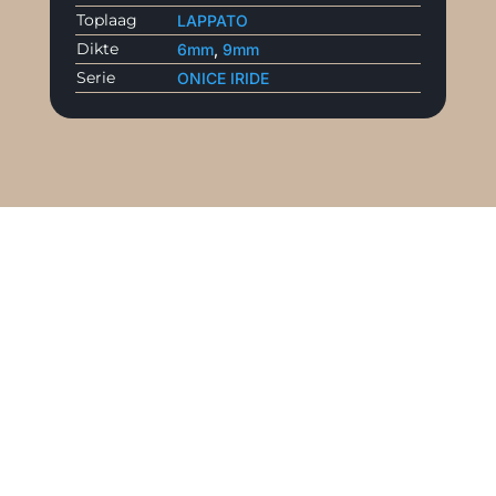
Toplaag
LAPPATO
Dikte
6mm
,
9mm
Serie
ONICE IRIDE