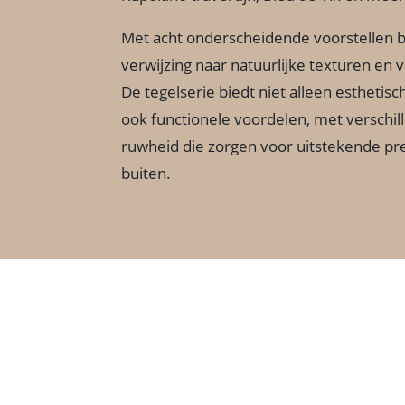
Met acht onderscheidende voorstellen 
verwijzing naar natuurlijke texturen en va
De tegelserie biedt niet alleen esthetisc
ook functionele voordelen, met verschil
ruwheid die zorgen voor uitstekende pre
buiten.