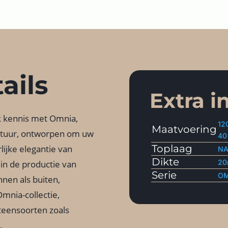
ails
Extra i
k kennis met Omnia,
12
Maatvoering
uctuur, ontworpen om uw
40
Toplaag
lijke elegantie van
NA
Dikte
2
in de productie van
Serie
OM
nen als buiten,
mnia-collectie,
teensoorten zoals
.