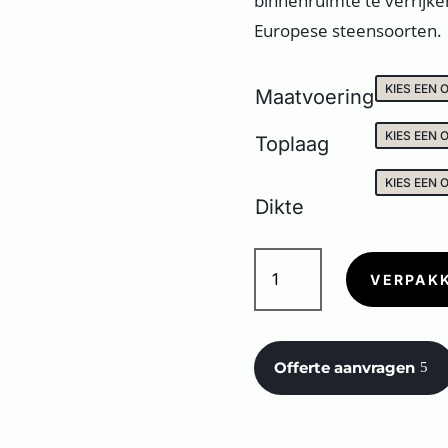
binnenruimte te verrijke
Europese steensoorten.
Maatvoering
Toplaag
Dikte
OMNIA
CEPPO
VERPAK
GREY
aantal
Offerte aanvragen