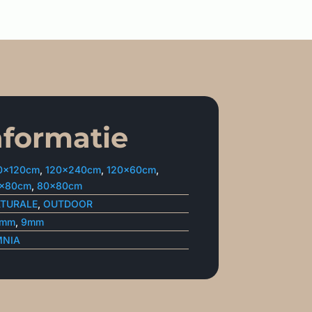
nformatie
0x120cm
,
120x240cm
,
120x60cm
,
x80cm
,
80x80cm
TURALE
,
OUTDOOR
0mm
,
9mm
NIA