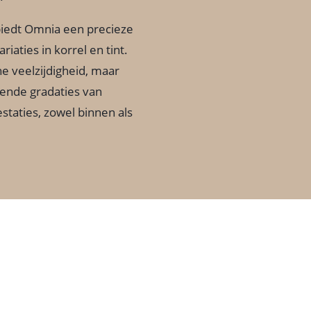
biedt Omnia een precieze
riaties in korrel en tint.
he veelzijdigheid, maar
lende gradaties van
staties, zowel binnen als