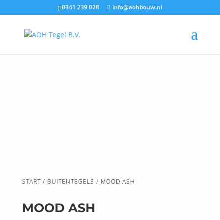
0341 239 028
info@aohbouw.nl
START
/
BUITENTEGELS
/ MOOD ASH
MOOD ASH