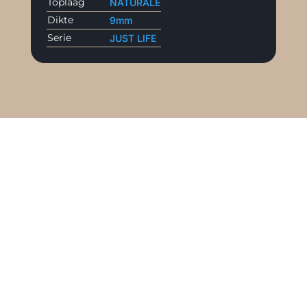
Toplaag
NATURALE
Dikte
9mm
Serie
JUST LIFE