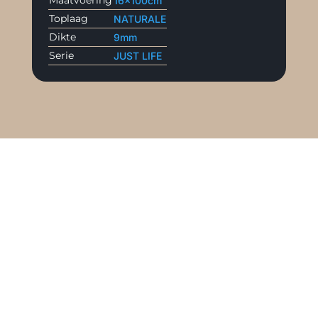
Maatvoering
16x100cm
Toplaag
NATURALE
Dikte
9mm
Serie
JUST LIFE