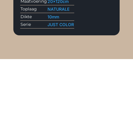
Maatvoering
20x120cm
Toplaag
NATURALE
Dikte
10mm
Serie
JUST COLOR