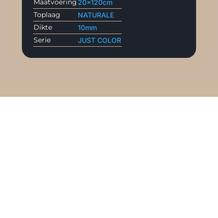
Maatvoering
20x120cm
Toplaag
NATURALE
Dikte
10mm
Serie
JUST COLOR