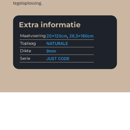
tegeloplossing.
Extra informatie
Maatvoering
20x120cm
,
26,5x180cm
Toplaag
NATURALE
Dikte
9mm
Serie
JUST CODE