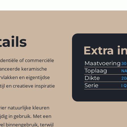
ails
Extra i
identiële of commerciële
Maatvoering
30
avanceerde keramische
Toplaag
NA
rvlakken en eigentijdse
Dikte
2
Serie
jl en creatieve inspiratie
I 
ier natuurlijke kleuren
jdig in gebruik. Met een
el binnengebruik, terwijl