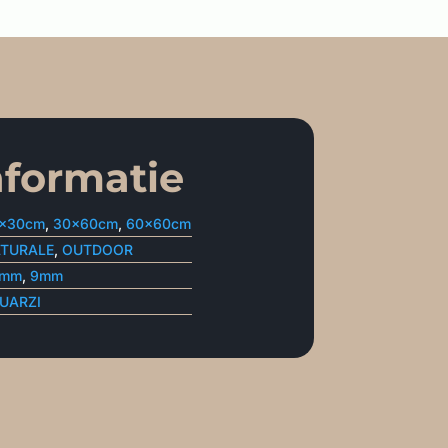
nformatie
x30cm
,
30x60cm
,
60x60cm
TURALE
,
OUTDOOR
0mm
,
9mm
QUARZI