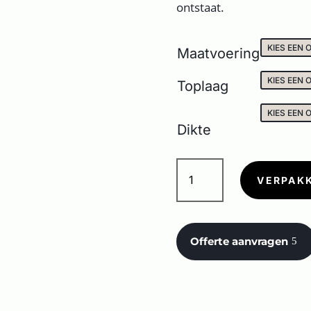
ontstaat.
Maatvoering
Toplaag
Dikte
I
QUARZI
VERPAK
DIASPRO
aantal
Offerte aanvragen