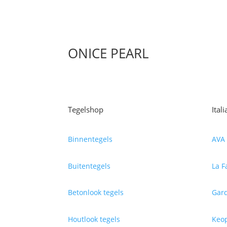
ONICE PEARL
Tegelshop
Ital
Binnentegels
AVA 
Buitentegels
La F
Betonlook tegels
Gard
Houtlook tegels
Keop