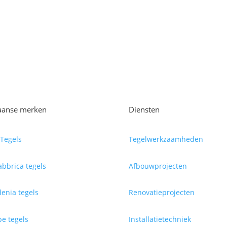
iaanse merken
Diensten
Tegels
Tegelwerkzaamheden
abbrica tegels
Afbouwprojecten
enia tegels
Renovatieprojecten
e tegels
Installatietechniek