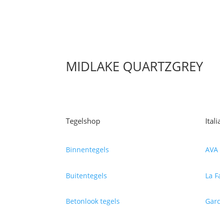
MIDLAKE QUARTZGREY
Tegelshop
Ital
Binnentegels
AVA 
Buitentegels
La F
Betonlook tegels
Gard