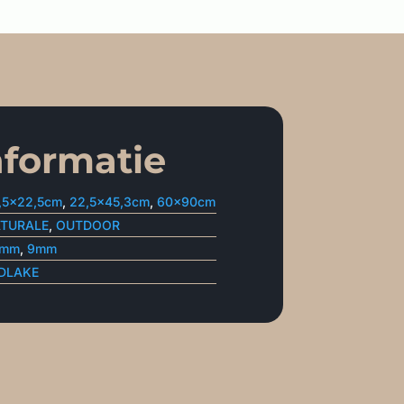
nformatie
,5×22,5cm
,
22,5×45,3cm
,
60x90cm
TURALE
,
OUTDOOR
0mm
,
9mm
DLAKE