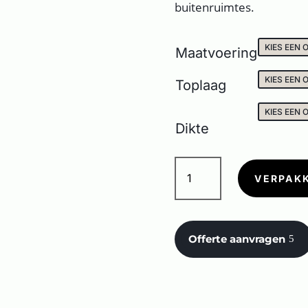
buitenruimtes.
Maatvoering
Toplaag
Dikte
MIDLAKE
ARDESIA
VERPAK
aantal
Offerte aanvragen