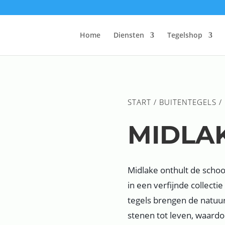
Home
Diensten
Tegelshop
START
/
BUITENTEGELS
/
MIDLA
Midlake onthult de schoon
in een verfijnde collecti
tegels brengen de natuur
stenen tot leven, waardoo