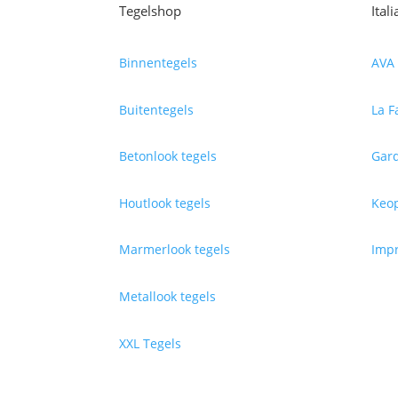
Tegelshop
Ital
Binnentegels
AVA 
Buitentegels
La F
Betonlook tegels
Gard
Houtlook tegels
Keop
Marmerlook tegels
Impr
Metallook tegels
XXL Tegels