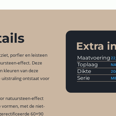
ails
Extra i
iet, porfier en leisteen
Maatvoering
22
tuursteen-effect. Deze
Toplaag
NA
en kleuren van deze
Dikte
2
Serie
uitstraling ontstaat voor
MI
or natuursteen-effect
ge vormen, met de niet-
 gerectificeerde 60×90