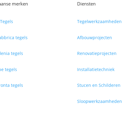
iaanse merken
Diensten
Tegels
Tegelwerkzaamheden
abbrica tegels
Afbouwprojecten
enia tegels
Renovatieprojecten
e tegels
Installatietechniek
onta tegels
Stucen en Schilderen
Sloopwerkzaamheden