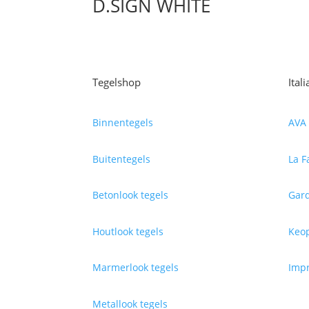
D.SIGN WHITE
Tegelshop
Ital
Binnentegels
AVA 
Buitentegels
La F
Betonlook tegels
Gard
Houtlook tegels
Keop
Marmerlook tegels
Impr
Metallook tegels