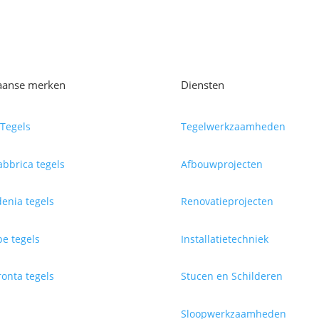
iaanse merken
Diensten
Tegels
Tegelwerkzaamheden
abbrica tegels
Afbouwprojecten
enia tegels
Renovatieprojecten
e tegels
Installatietechniek
onta tegels
Stucen en Schilderen
Sloopwerkzaamheden