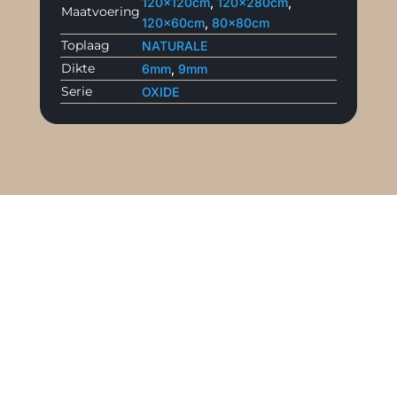
120x120cm
,
120x280cm
,
Maatvoering
120x60cm
,
80x80cm
Toplaag
NATURALE
Dikte
6mm
,
9mm
Serie
OXIDE