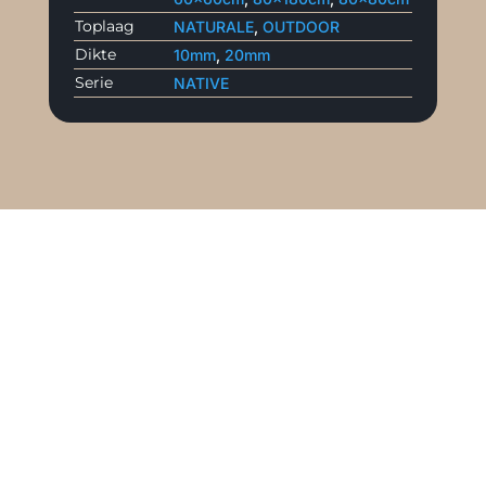
Toplaag
NATURALE
,
OUTDOOR
Dikte
10mm
,
20mm
Serie
NATIVE