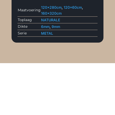
120x280cm
,
120x60cm
,
Maatvoering
160x320cm
Toplaag
NATURALE
Dikte
6mm
,
9mm
Serie
METAL