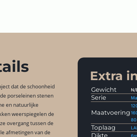
ails
Extra i
oject dat de schoonheid
Gewicht
N/
ende porseleinen stenen
Serie
Ma
e en natuurlijke
12
Maatvoering
16
kken weerspiegelen de
80
oze overgang tussen de
Toplaag
LA
ale afmetingen van de
Dikte
6