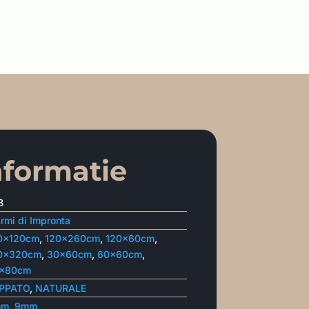
nformatie
B
rmi di Impronta
0x120cm
,
120x260cm
,
120x60cm
,
0x320cm
,
30x60cm
,
60x60cm
,
x80cm
PPATO
,
NATURALE
mm
,
9mm