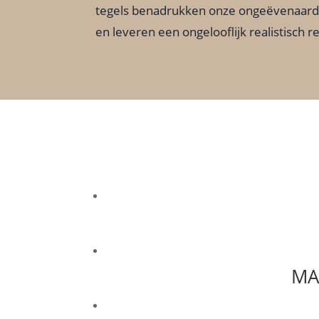
tegels benadrukken onze ongeëvenaarde
en leveren een ongelooflijk realistisch r
MA