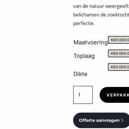
van de natuur weergeeft.
belichamen de zoektocht 
perfectie.
Maatvoering
Toplaag
Dikte
MARMI
DI
VERPAK
IMPRONTA
MACCHIA
VECCHIA
Offerte aanvragen
aantal