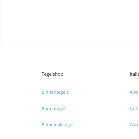
Contact opnemen
Tegelshop
Ital
Binnentegels
AVA 
Buitentegels
La F
Betonlook tegels
Gard