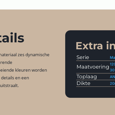
ails
Extra i
 materiaal zes dynamische
Serie
Ma
erende
12
Maatvoering
loeiende kleuren worden
30
Toplaag
AN
 details en een
Dikte
2
itstraalt.