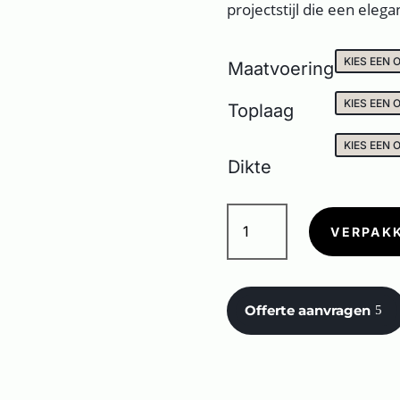
projectstijl die een eleg
Maatvoering
Toplaag
Dikte
MAGNETICA
COOL
VERPAK
aantal
Offerte aanvragen