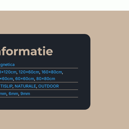
nformatie
gnetica
0x120cm
,
120x60cm
,
160x80cm
,
x60cm
,
60x60cm
,
80x80cm
TISLIP
,
NATURALE
,
OUTDOOR
0mm
,
6mm
,
9mm