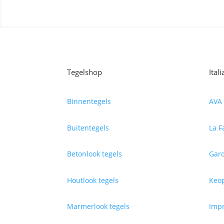
Tegelshop
Ital
Binnentegels
AVA 
Buitentegels
La F
Betonlook tegels
Gard
Houtlook tegels
Keop
Marmerlook tegels
Impr