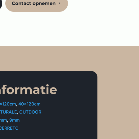
Contact opnemen
nformatie
x120cm
,
40x120cm
TURALE
,
OUTDOOR
0mm
,
9mm
 CERRETO