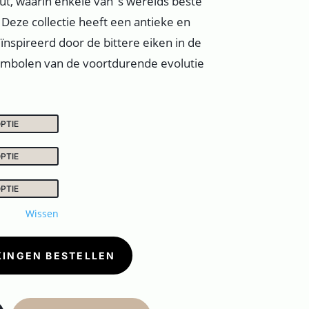
ut, waarin enkele van ‘s werelds beste
Deze collectie heeft een antieke en
eïnspireerd door de bittere eiken in de
symbolen van de voortdurende evolutie
Wissen
KINGEN BESTELLEN