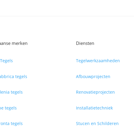
iaanse merken
Diensten
Tegels
Tegelwerkzaamheden
abbrica tegels
Afbouwprojecten
enia tegels
Renovatieprojecten
e tegels
Installatietechniek
onta tegels
Stucen en Schilderen