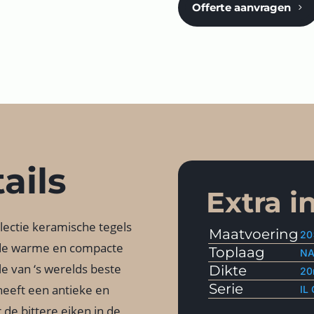
Offerte aanvragen
ails
Extra i
llectie keramische tegels
Maatvoering
20
 de warme en compacte
Toplaag
NA
le van ‘s werelds beste
Dikte
2
Serie
heeft een antieke en
IL
 de bittere eiken in de