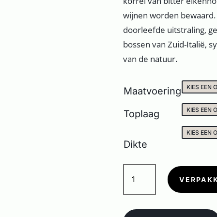
korrel van bitter eikenho
wijnen worden bewaard. 
doorleefde uitstraling, g
bossen van Zuid-Italië, 
van de natuur.
Maatvoering
Toplaag
Dikte
IL
CERRETO
VERPAK
CHAMPAGNE
aantal