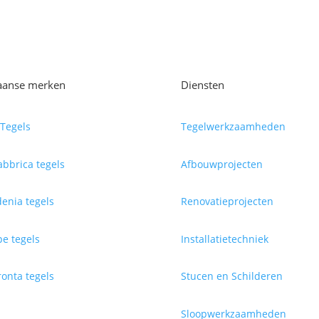
iaanse merken
Diensten
Tegels
Tegelwerkzaamheden
abbrica tegels
Afbouwprojecten
enia tegels
Renovatieprojecten
e tegels
Installatietechniek
onta tegels
Stucen en Schilderen
Sloopwerkzaamheden