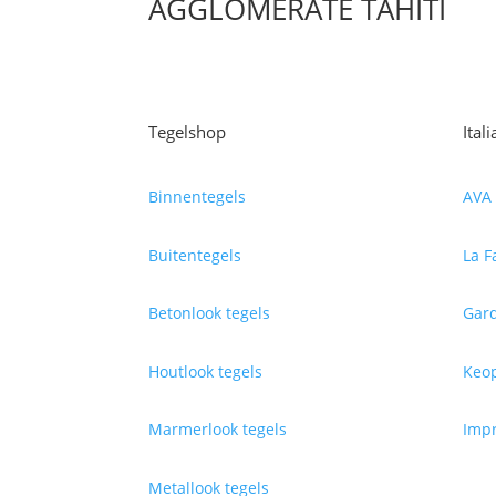
AGGLOMERATE TAHITI
Tegelshop
Ital
Binnentegels
AVA 
Buitentegels
La F
Betonlook tegels
Gard
Houtlook tegels
Keop
Marmerlook tegels
Impr
Metallook tegels